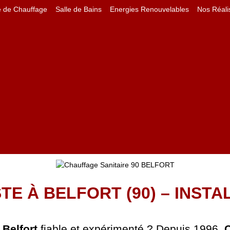
e de Chauffage
Salle de Bains
Energies Renouvelables
Nos Réali
E À BELFORT (90) – INST
 Belfort
fiable et expérimenté ? Depuis 1996,
C